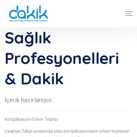
Sağlık
Profesyonelleri
& Dakik
İçerik hazırlanıyor..
Komplikasyon Erken Teşhisi
Uzaktan Takip esnasında olası komplikasyonların erken teşhisinin