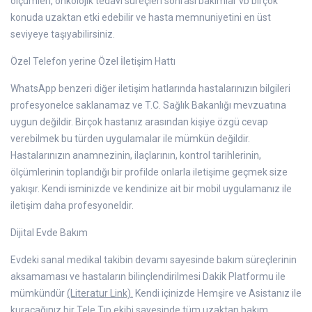
ölçümleri, onkolojik tedavi süreçleri sonrası bakımlar vb birçok
konuda uzaktan etki edebilir ve hasta memnuniyetini en üst
seviyeye taşıyabilirsiniz.
Özel Telefon yerine Özel İletişim Hattı
WhatsApp benzeri diğer iletişim hatlarında hastalarınızın bilgileri
profesyonelce saklanamaz ve T.C. Sağlık Bakanlığı mevzuatına
uygun değildir. Birçok hastanız arasından kişiye özgü cevap
verebilmek bu türden uygulamalar ile mümkün değildir.
Hastalarınızın anamnezinin, ilaçlarının, kontrol tarihlerinin,
ölçümlerinin toplandığı bir profilde onlarla iletişime geçmek size
yakışır. Kendi isminizde ve kendinize ait bir mobil uygulamanız ile
iletişim daha profesyoneldir.
Dijital Evde Bakım
Evdeki sanal medikal takibin devamı sayesinde bakım süreçlerinin
aksamaması ve hastaların bilinçlendirilmesi Dakik Platformu ile
mümkündür
(Literatur Link).
Kendi içinizde Hemşire ve Asistanız ile
kuracağınız bir Tele Tıp ekibi sayesinde tüm uzaktan bakım