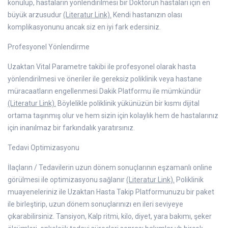
konulup, hastaların yönlendirilmesi bir Doktorun hastaları için en
büyük arzusudur
(Literatur Link).
Kendi hastanızın olası
komplikasyonunu ancak siz en iyi fark edersiniz.
Profesyonel Yönlendirme
Uzaktan Vital Parametre takibi ile profesyonel olarak hasta
yönlendirilmesi ve öneriler ile gereksiz poliklinik veya hastane
müracaatların engellenmesi Dakik Platformu ile mümkündür
(Literatur Link).
Böylelikle poliklinik yükünüzün bir kısmı dijital
ortama taşınmış olur ve hem sizin için kolaylık hem de hastalarınız
için inanılmaz bir farkındalık yaratırsınız.
Tedavi Optimizasyonu
İlaçların / Tedavilerin uzun dönem sonuçlarının eşzamanlı online
görülmesi ile optimizasyonu sağlanır
(Literatur Link).
Poliklinik
muayeneleriniz ile Uzaktan Hasta Takip Platformunuzu bir paket
ile birleştirip, uzun dönem sonuçlarınızı en ileri seviyeye
çıkarabilirsiniz. Tansiyon, Kalp ritmi, kilo, diyet, yara bakımı, şeker